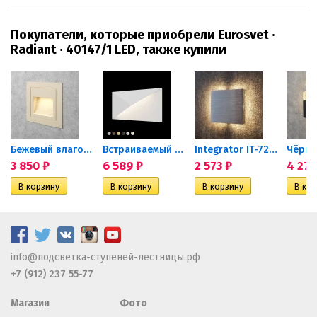
Покупатели, которые приобрели Eurosvet ·
Radiant · 40147/1 LED, также купили
Бежевый влагозащищенный...
Встраиваемый светильник...
Integrator IT-721 AL DUO...
3 850
₽
6 589
₽
2 573
₽
4 27
info@подсветка-ступеней-лестницы.рф
+7 (912) 237 55-77
Магазин
Фото